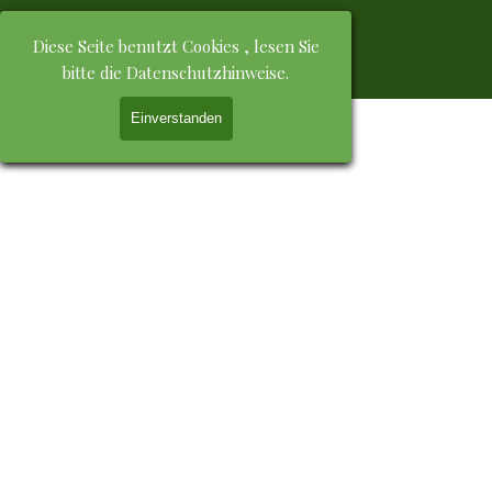
Direkt zum Seiteninhalt
Schützenverein Zschopau e.V.
Menü überspringen
Diese Seite benutzt Cookies , lesen Sie
bitte die Datenschutzhinweise.
Tradition, Brauchtum und Sport in der Bergstadt 
Zschopau
Einverstanden